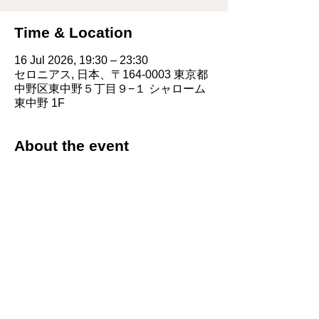
Time & Location
16 Jul 2026, 19:30 – 23:30
セロニアス, 日本、〒164-0003 東京都
中野区東中野５丁目９−１ シャローム
東中野 1F
About the event
7月16日(木)　
中村亮 x 佐山こうた「Sound Drawing」
at 東中野 Jazz Spot THELONIOUS　
https://thelonious-hp.jimdofree.com
Open 19:00 Start 19:30 
door ￥3000.
Keys 佐山こうた
drums, effects 中村亮