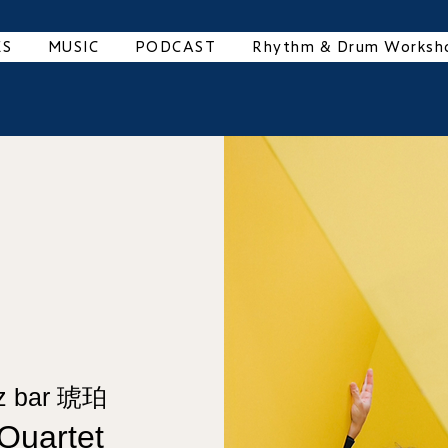
ES
MUSIC
PODCAST
Rhythm & Drum Worksh
z bar 琥珀
Quartet