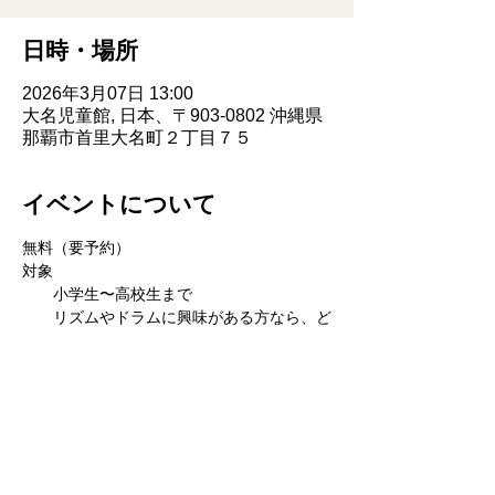
日時・場所
2026年3月07日 13:00
大名児童館, 日本、〒903-0802 沖縄県
那覇市首里大名町２丁目７５
イベントについて
無料（要予約）
対象
　　小学生〜高校生まで
　　リズムやドラムに興味がある方なら、ど
なたでも参加可能です。
　　※スティックは会場で用意しています。
お問い合わせ・ご予約
大名児童館　　TEL：098-917-4069
メール：
oonajidoukan@email.plala.or.jp